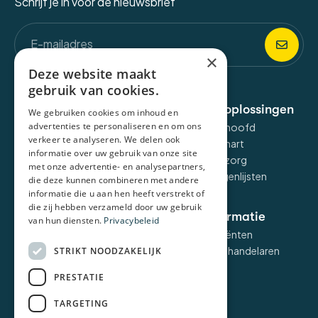
Schrijf je in voor de nieuwsbrief
×
Deze website maakt
gebruik van cookies.
Over de applicatie
E-health oplossingen
We gebruiken cookies om inhoud en
advertenties te personaliseren en om ons
Liv omgeving
Liv voor het hoofd
verkeer te analyseren. We delen ook
Liv Talk
Liv voor het hart
informatie over uw gebruik van onze site
Liv dashboard
Liv voor zelfzorg
met onze advertentie- en analysepartners,
Liv voor vragenlijsten
die deze kunnen combineren met andere
informatie die u aan hen heeft verstrekt of
die zij hebben verzameld door uw gebruik
Voor wie
Meer informatie
van hun diensten.
Privacybeleid
POH
FAQ voor cliënten
POH-GGZ
FAQ voor behandelaren
STRIKT NOODZAKELIJK
Huisarts
Kennisbank
PRESTATIE
Leefstijlcoaches
Over ons
GGZ-Specialist
Contact
TARGETING