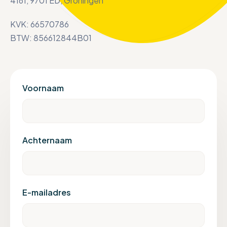
4161, 9701 ED, Groningen
KVK: 66570786
BTW: 856612844B01
Voornaam
Achternaam
E-mailadres