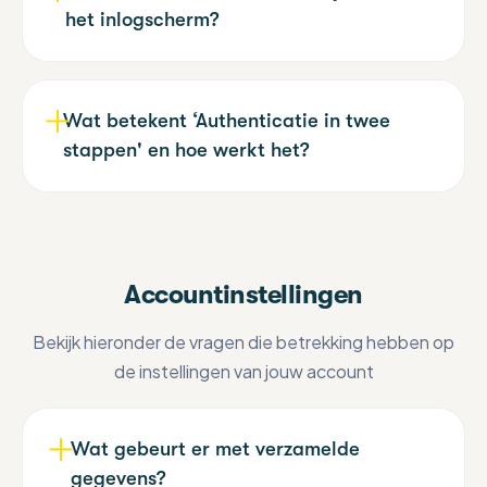
spellingsfouten inzitten.
het inlogscherm?
Je kunt de e-mail ook in je ongewenste e-
mail (spam folder) ontvangen. Heb je na
Dit betekent dat de internetbrowser
een halfuur nog geen e-mail ontvangen?
waarin je gaat inloggen, jouw
Wat betekent ‘Authenticatie in twee
Neem dan contact op met Liv.
inloggegevens onthoudt.
stappen' en hoe werkt het?
De volgende keer dat je weer naar de
POH-omgeving gaat staan jouw
Dit is een dubbele beveiliging van je
inloggegevens al ingevuld. Je hoeft dan
account. Als je op ‘Inschakelen’ klikt, krijg je
alleen nog maar op inloggen te klikken.
een aantal stappen te zien die je moet
Wanneer je inlogt op een apparaat van de
Accountinstellingen
doorlopen om deze dubbele beveiliging
praktijk is het belangrijk deze optie niet aan
aan te zetten. Er wordt gevraagd om
te vinken vanwege privacy.
Bekijk hieronder de vragen die betrekking hebben op
Google Authenticator te downloaden. Hou
de instellingen van jouw account
er wel rekening mee dat als je dit
inschakelt, je bij het inloggen altijd een
ander apparaat nog hebt om in te loggen
Wat gebeurt er met verzamelde
(bijvoorbeeld je mobiele telefoon, wanneer
gegevens?