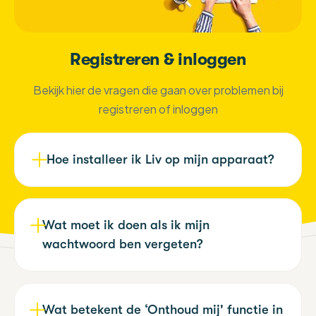
Registreren & inloggen
Bekijk hier de vragen die gaan over problemen bij
registreren of inloggen
Hoe installeer ik Liv op mijn apparaat?
Liv installeren op je apparaat is heel
eenvoudig.
Download deze korte
Wat moet ik doen als ik mijn
handleiding
en volg de stappen die hierin
wachtwoord ben vergeten?
beschreven staan.
Klik op ‘wachtwoord vergeten’ en vul je e-
mailadres in. Controleer of er geen
Wat betekent de ‘Onthoud mij' functie in