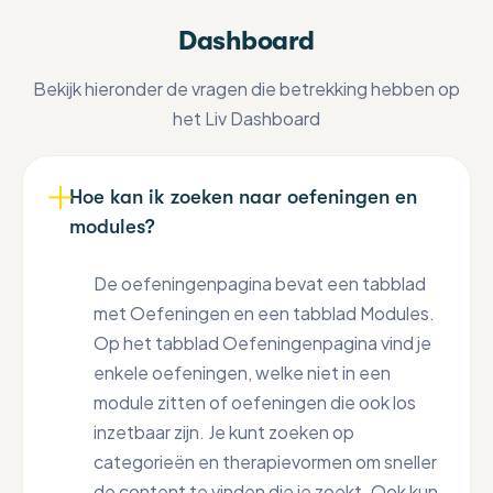
waar de optie ‘Mijn instellingen’. Als je
afwezig bent tot en met wanneer je
het blauwe potloodje (de invulvelden
Dashboard
hierop klikt zie je jouw accountinstellingen
afwezig bent en klikt op opslaan. Jouw
worden dan geel omlijnd), je vult in wanneer
en kun je jouw gegevens aanpassen. Dit
cliënten krijgen dan een automatisch
je aanwezig bent bij de betreffende
Bekijk hieronder de vragen die betrekking hebben op
doe je door op het blauwe potloodje te
antwoord tijdens deze periode wanneer ze
praktijk en klikt op opslaan.
het Liv Dashboard
klikken, je gegevens te veranderen en
jou een bericht sturen via het
vervolgens op ‘Opslaan’ te klikken.
berichtencentrum.
Hoe kan ik zoeken naar oefeningen en
modules?
De oefeningenpagina bevat een tabblad
met Oefeningen en een tabblad Modules.
Op het tabblad Oefeningenpagina vind je
enkele oefeningen, welke niet in een
module zitten of oefeningen die ook los
inzetbaar zijn. Je kunt zoeken op
categorieën en therapievormen om sneller
de content te vinden die je zoekt. Ook kun