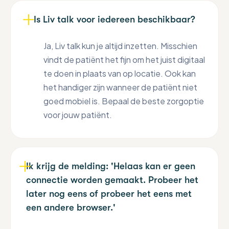
de oefening kunt inzetten en evalueren.
Is Liv talk voor iedereen beschikbaar?
Ook voor elke module is er een toolbox.
Deze vind je onder het kopje 'Modules'.
Ja, Liv talk kun je altijd inzetten. Misschien
Onder het kopje 'Handleidingen' vind je
vindt de patiënt het fijn om het juist digitaal
handige hulpmiddelen voor Liv, zoals het
te doen in plaats van op locatie. Ook kan
installeren van Liv voor
de cliënt
en
de
het handiger zijn wanneer de patiënt niet
behandelaar
.
goed mobiel is. Bepaal de beste zorgoptie
voor jouw patiënt.
Ik krijg de melding: 'Helaas kan er geen
connectie worden gemaakt. Probeer het
later nog eens of probeer het eens met
een andere browser.'