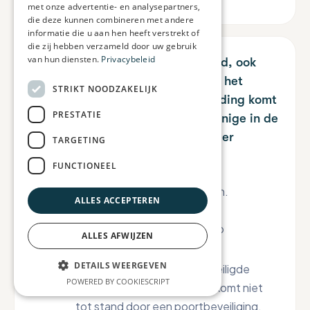
met onze advertentie- en analysepartners,
die deze kunnen combineren met andere
informatie die u aan hen heeft verstrekt of
die zij hebben verzameld door uw gebruik
van hun diensten.
Privacybeleid
De verbinding komt niet tot stand, ook
niet wanneer we tegelijkertijd in het
STRIKT NOODZAKELIJK
gesprek zitten. De volgende melding komt
PRESTATIE
in beeld:‘ Momenteel ben je de enige in de
sessie. Je gesprekspartner komt er
TARGETING
waarschijnlijk zo aan.’
FUNCTIONEEL
Dit heeft verschillende oorzaken.
ALLES ACCEPTEREN
Jouw cliënt heeft nog niet op
ALLES AFWIJZEN
deelnemen geklikt.
DETAILS WEERGEVEN
Jouw praktijk werkt een beveiligde
POWERED BY COOKIESCRIPT
omgeving en de verbinding komt niet
tot stand door een poortbeveiliging.