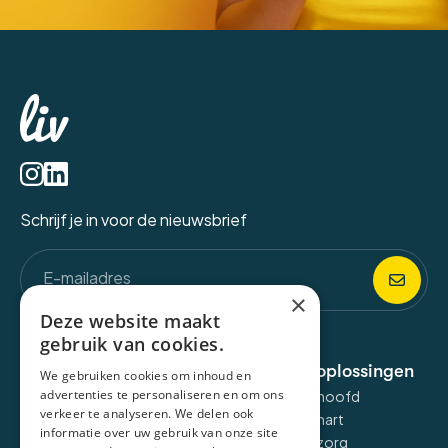
Schrijf je in voor de nieuwsbrief
×
Deze website maakt
gebruik van cookies.
Over de applicatie
E-health oplossingen
We gebruiken cookies om inhoud en
advertenties te personaliseren en om ons
Liv omgeving
Liv voor het hoofd
verkeer te analyseren. We delen ook
Liv Talk
Liv voor het hart
informatie over uw gebruik van onze site
Liv dashboard
Liv voor zelfzorg