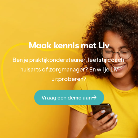
Maak kennis met Liv
Ben je praktijkondersteuner, leefstijlcoach,
huisarts of zorgmanager? En wil je Liv
uitproberen?
Vraag een demo aan