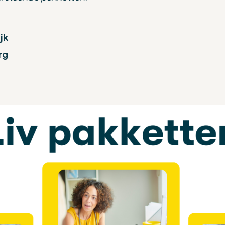
jk
rg