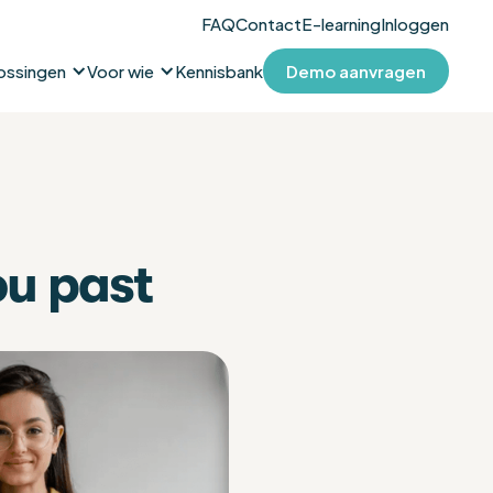
FAQ
Contact
E-learning
Inloggen
ossingen
Voor wie
Kennisbank
Demo aanvragen
ou past