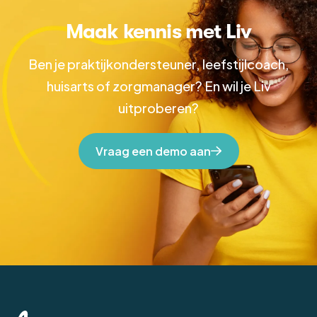
Maak kennis met Liv
Ben je praktijkondersteuner, leefstijlcoach,
huisarts of zorgmanager? En wil je Liv
uitproberen?
Vraag een demo aan