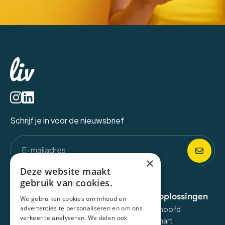
Schrijf je in voor de nieuwsbrief
×
Deze website maakt
gebruik van cookies.
Over de applicatie
E-health oplossingen
We gebruiken cookies om inhoud en
advertenties te personaliseren en om ons
Liv omgeving
Liv voor het hoofd
verkeer te analyseren. We delen ook
Liv Talk
Liv voor het hart