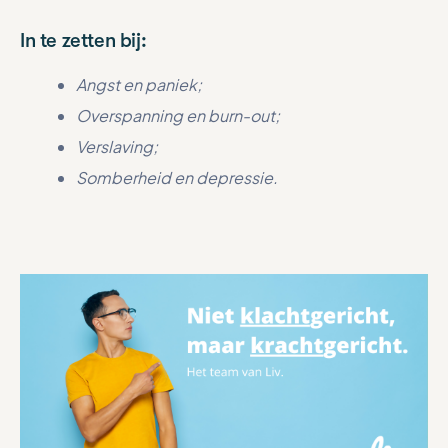
In te zetten bij:
Angst en paniek;
Overspanning en burn-out;
Verslaving;
Somberheid en depressie.