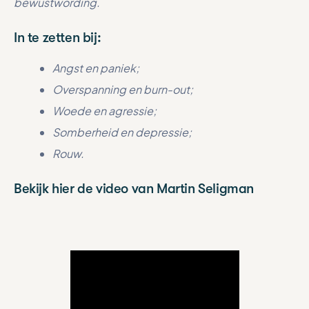
bewustwording.
In te zetten bij:
Angst en paniek;
Overspanning en burn-out;
Woede en agressie;
Somberheid en depressie;
Rouw.
Bekijk hier de video van Martin Seligman