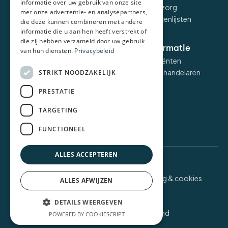
informatie over uw gebruik van onze site
Liv dashboard
Liv voor zelfzorg
met onze advertentie- en analysepartners,
Liv voor vragenlijsten
die deze kunnen combineren met andere
informatie die u aan hen heeft verstrekt of
die zij hebben verzameld door uw gebruik
Voor wie
Meer informatie
van hun diensten.
Privacybeleid
POH
FAQ voor cliënten
POH-GGZ
FAQ voor behandelaren
STRIKT NOODZAKELIJK
Huisarts
Kennisbank
PRESTATIE
Leefstijlcoaches
Over ons
GGZ-Specialist
Contact
TARGETING
FUNCTIONEEL
ALLES ACCEPTEREN
Privacyverklaring & cookies
ALLES AFWIJZEN
Cookie voorkeuren
DETAILS WEERGEVEN
Website door: Market Your Brand
POWERED BY COOKIESCRIPT