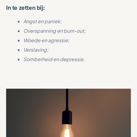
In te zetten bij:
Angst en paniek;
Overspanning en burn-out;
Woede en agressie;
Verslaving;
Somberheid en depressie.