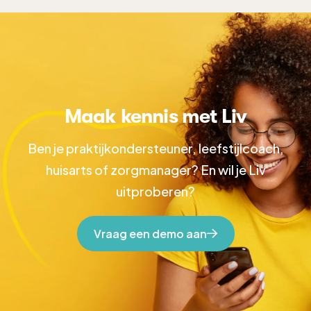
Maak kennis met Liv
Ben je praktijkondersteuner, leefstijlcoach,
huisarts of zorgmanager? En wil je Liv
uitproberen?
Vraag een demo aan