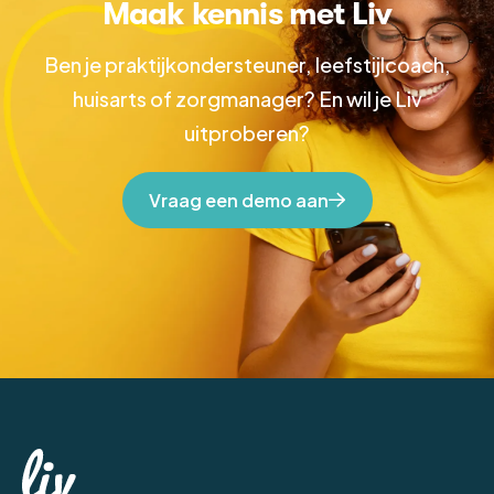
Maak kennis met Liv
Ben je praktijkondersteuner, leefstijlcoach,
huisarts of zorgmanager? En wil je Liv
uitproberen?
Vraag een demo aan