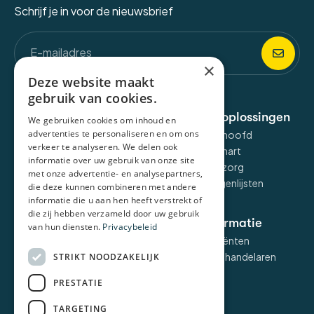
Schrijf je in voor de nieuwsbrief
×
Deze website maakt
gebruik van cookies.
Over de applicatie
E-health oplossingen
We gebruiken cookies om inhoud en
advertenties te personaliseren en om ons
Liv omgeving
Liv voor het hoofd
verkeer te analyseren. We delen ook
Liv Talk
Liv voor het hart
informatie over uw gebruik van onze site
Liv dashboard
Liv voor zelfzorg
met onze advertentie- en analysepartners,
Liv voor vragenlijsten
die deze kunnen combineren met andere
informatie die u aan hen heeft verstrekt of
die zij hebben verzameld door uw gebruik
Voor wie
Meer informatie
van hun diensten.
Privacybeleid
POH
FAQ voor cliënten
POH-GGZ
FAQ voor behandelaren
STRIKT NOODZAKELIJK
Huisarts
Kennisbank
PRESTATIE
Leefstijlcoaches
Over ons
GGZ-Specialist
Contact
TARGETING