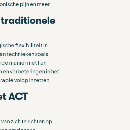
onische pijn en meer.
traditionele
che flexibiliteit in
an technieken zoals
nde manier met hun
 en verbeteringen in het
erapie volop inzetten.
et ACT
van zich te richten op
aan om deze te