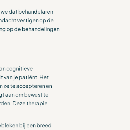
en we dat behandelaren
andacht vestigen op de
ing op de behandelingen
an cognitieve
t van je patiënt. Het
m ze te accepteren en
gt aan om bewust te
arden. Deze therapie
ebleken bij een breed