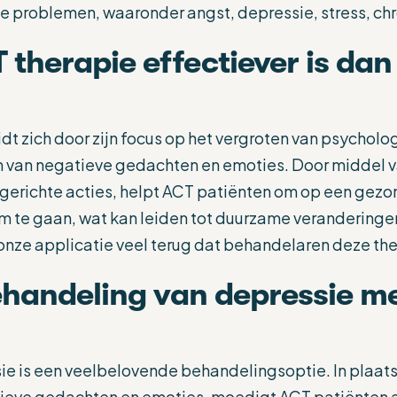
 problemen, waaronder angst, depressie, stress, chr
herapie effectiever is dan 
 zich door zijn focus op het vergroten van psychologis
en van negatieve gedachten en emoties. Door middel v
erichte acties, helpt ACT patiënten om op een gezo
 te gaan, wat kan leiden tot duurzame veranderingen
in onze applicatie veel terug dat behandelaren deze th
ehandeling van depressie m
ie is een veelbelovende behandelingsoptie. In plaats 
tieve gedachten en emoties, moedigt ACT patiënten 