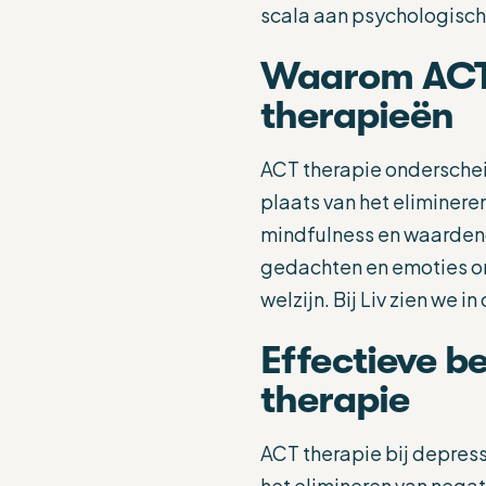
scala aan psychologische
Waarom ACT t
therapieën
ACT therapie onderscheidt
plaats van het eliminer
mindfulness en waardeng
gedachten en emoties om
welzijn. Bij Liv zien we 
Effectieve b
therapie
ACT therapie bij depress
het elimineren van nega