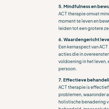
5. Mindfulness en bewu
ACT therapie omvat mind
moment te leven en bewus
leiden tot een grotere z
6. Waardengericht lev
Een kernaspect van ACT t
acties die in overeenste
voldoening in het leven, 
persoon.
7. Effectieve behandel
ACT therapie is effecti
problemen, waaronder ang
holistische benadering v
behandeld, maar ook de