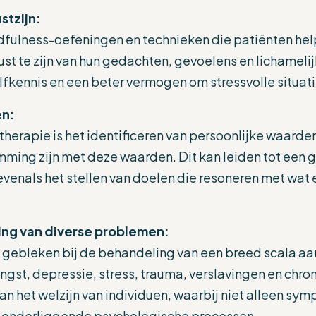
stzijn:
fulness-oefeningen en technieken die patiënten hel
t te zijn van hun gedachten, gevoelens en lichamelij
elfkennis en een beter vermogen om stressvolle situati
en:
herapie is het identificeren van persoonlijke waarde
mming zijn met deze waarden. Dit kan leiden tot een 
evenals het stellen van doelen die resoneren met wat e
ing van diverse problemen:
ef gebleken bij de behandeling van een breed scala a
st, depressie, stress, trauma, verslavingen en chron
an het welzijn van individuen, waarbij niet alleen s
 onderliggende psychologische processen.