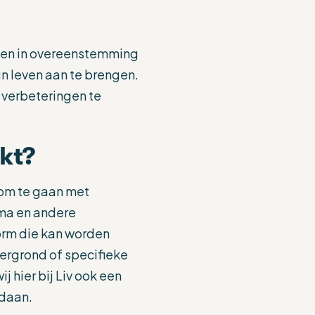
leven in overeenstemming
n leven aan te brengen.
e verbeteringen te
kt?
 om te gaan met
uma en andere
orm die kan worden
tergrond of specifieke
 hier bij Liv ook een
daan.