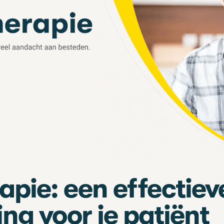
apie: een effectiev
ng voor je patiënt