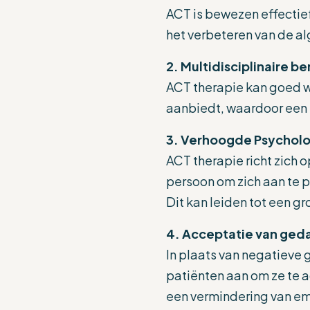
ACT is bewezen effectie
het verbeteren van de al
2. Multidisciplinaire b
ACT therapie kan goed w
aanbiedt, waardoor een 
3. Verhoogde Psycholog
ACT therapie richt zich 
persoon om zich aan te 
Dit kan leiden tot een gr
4. Acceptatie van geda
In plaats van negatieve 
patiënten aan om ze te a
een vermindering van emot