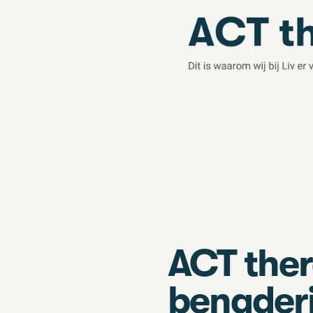
ACT ther
benaderi