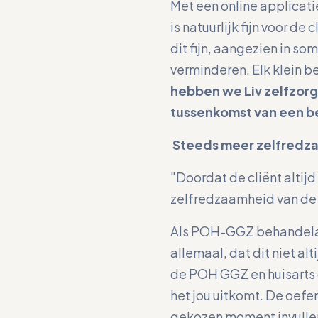
Met een online applicatie
is natuurlijk fijn voor 
dit fijn, aangezien in so
verminderen. Elk klein b
hebben we Liv zelfzorg 
tussenkomst van een b
Steeds meer zelfred
"Doordat de cliënt altij
zelfredzaamheid van de 
Als POH-GGZ behandelaar
allemaal, dat dit niet al
de POH GGZ en huisarts 
het jou uitkomt. De oefen
gekozen moment invullen. 