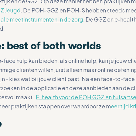
tijk en de GGZ. Op deze manier hebben praktijken me
Z Jeugd
. De POH-GGZ en POH-S hebben steeds meer
tale meetinstrumenten in de zorg
. De GGZ en e-healt
nd.
: best of both worlds
-face hulp kan bieden, als online hulp, kan je jouw c
ige cliënten willen juist alleen maar online oefening
ijn - kies wat bij jouw cliënt past. Na een face-to-fac
zoeken in de applicatie en deze aanbieden aan de cli
ccesvol maakt.
E-health voor de POH GGZ en huisartse
meer praktijken stappen over waardoor ze m
eer tijd k
p