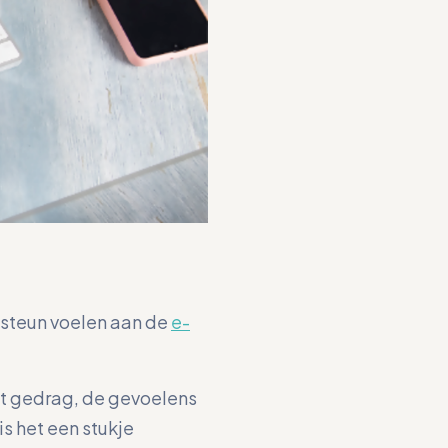
 steun voelen aan de
e-
het gedrag, de gevoelens
is het een stukje