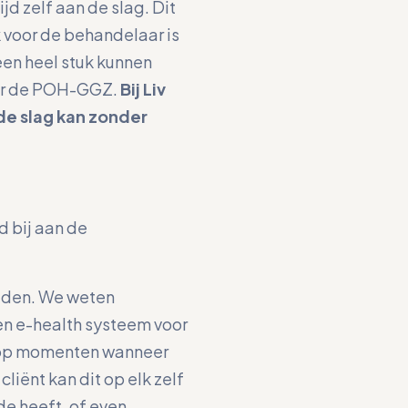
jd zelf aan de slag. Dit
k voor de behandelaar is
 een heel stuk kunnen
voor de POH-GGZ.
Bij Liv
 de slag kan zonder
d bij aan de
ieden. We weten
 een e-health systeem voor
n, op momenten wanneer
liënt kan dit op elk zelf
de heeft, of even