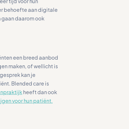
er tijd voor hun
 behoefte aan digitale
h gaan daarom ook
liënten een breed aanbod
en maken, of wellicht is
e gesprek kan je
ënt. Blended care is
npraktijk
heeft dan ook
rijgen voor hun patiënt.