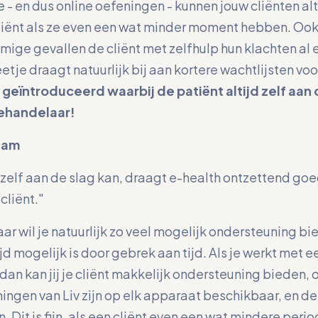
 - en dus online oefeningen - kunnen jouw cliënten alti
de cliënt als ze even een wat minder moment hebben. Oo
mmige gevallen de cliënt met zelfhulp hun klachten al
eetje draagt natuurlijk bij aan kortere wachtlijsten 
geïntroduceerd waarbij de patiënt altijd zelf aan
ehandelaar!
zaam
d zelf aan de slag kan, draagt e-health ontzettend goe
cliënt."
 wil je natuurlijk zo veel mogelijk ondersteuning b
tijd mogelijk is door gebrek aan tijd. Als je werkt met
dan kan jij je cliënt makkelijk ondersteuning biede
ingen van Liv zijn op elk apparaat beschikbaar, en de c
Dit is fijn, als een cliënt even een wat mindere perio