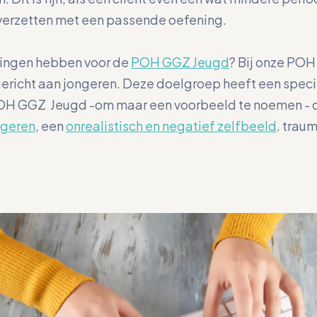
 verzetten met een passende oefening.
ningen hebben voor de
POH GGZ Jeugd
? Bij onze PO
richt aan jongeren. Deze doelgroep heeft een speci
OH GGZ Jeugd -om maar een voorbeeld te noemen - 
ngeren
, een
onrealistisch en negatief zelfbeeld
. trau