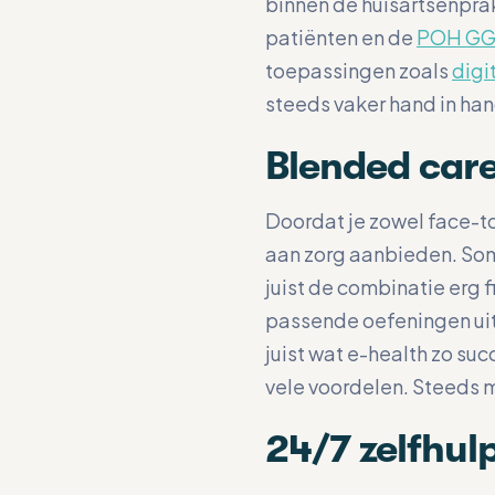
binnen de huisartsenprak
patiënten en de
POH GG
toepassingen zoals
digi
steeds vaker hand in ha
Blended care
Doordat je zowel face-to
aan zorg aanbieden. Somm
juist de combinatie erg f
passende oefeningen uit
juist wat e-health zo su
vele voordelen. Steeds 
24/7 zelfhul