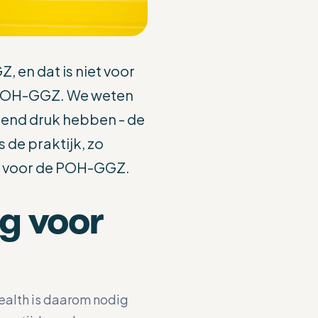
 en dat is niet voor
e POH-GGZ. We weten
end druk hebben - de
 de praktijk, zo
th voor de POH-GGZ.
g voor
health is daarom nodig