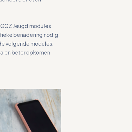
H GGZ Jeugd modules
fieke benadering nodig.
de volgende modules:
ma en beter opkomen