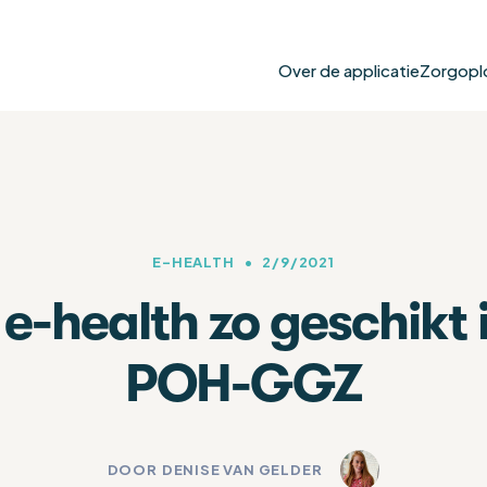
Over de applicatie
Zorgopl
E-HEALTH
•
2/9/2021
-health zo geschikt i
POH-GGZ
DOOR
DENISE VAN GELDER