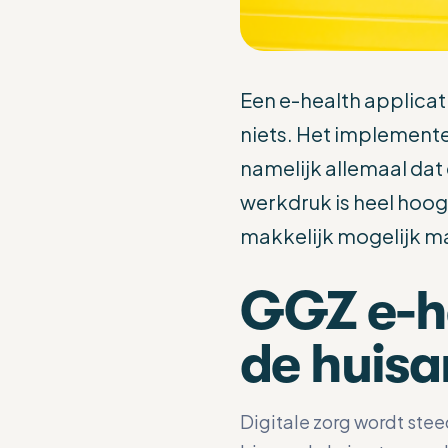
Een e-health applicat
niets. Het implement
namelijk allemaal da
werkdruk is heel hoog.
makkelijk mogelijk m
GGZ e-he
de huis
Digitale zorg wordt stee